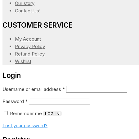
Our story
Contact Us!
CUSTOMER SERVICE
My Account
Privacy Policy
Refund Policy
Wishlist
Login
Username or email address
*
Password
*
Remember me
LOG IN
Lost your password?