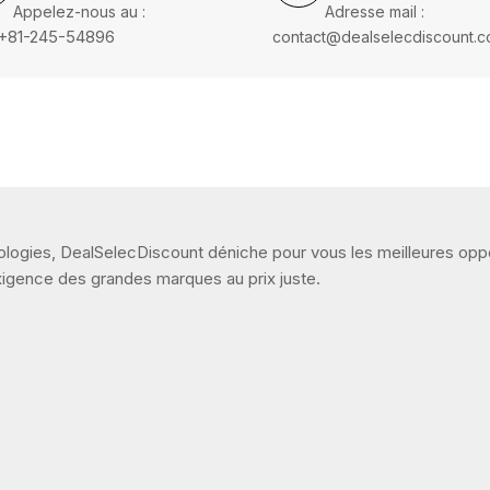
Appelez-nous au :
Adresse mail :
: +81-245-54896
contact@dealselecdiscount.
ogies, DealSelecDiscount déniche pour vous les meilleures opport
 l'exigence des grandes marques au prix juste.