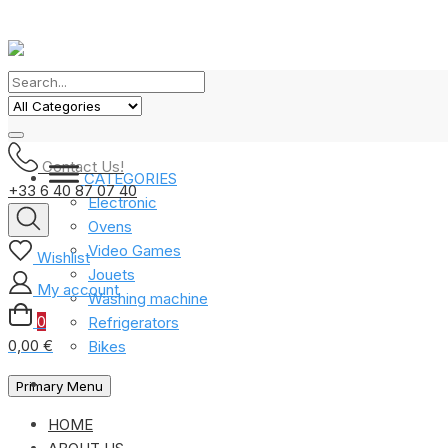
Contact Us!
CATEGORIES
+33 6 40 87 07 40
Electronic
Ovens
Video Games
Wishlist
Jouets
My account
Washing machine
0
Refrigerators
0,00 €
Bikes
Primary Menu
HOME