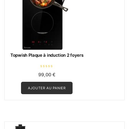
Topwish Plaque à induction 2 foyers
N
99,00
€
o
t
e
0
AJOUTER AU PANIER
s
u
r
5