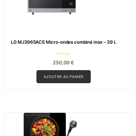
LG MJ3965ACS Micro-ondes combiné inox – 39 L
N
250,00
€
o
t
e
0
AJOUTER AU PANIER
s
u
r
5