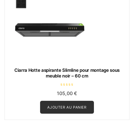
Ciarra Hotte aspirante Slimline pour montage sous
meuble noir – 60 cm
N
105,00
€
o
t
e
0
AJOUTER AU PANIER
s
u
r
5