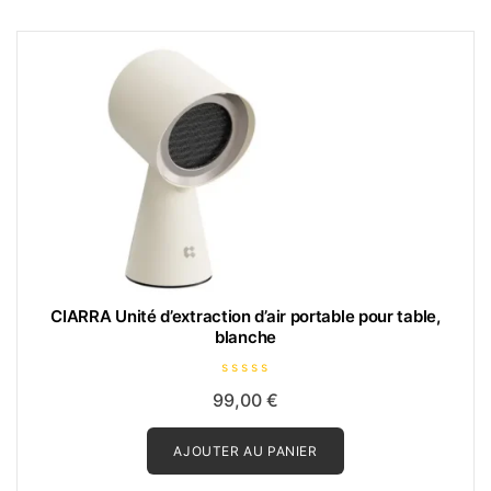
CIARRA Unité d’extraction d’air portable pour table,
blanche
N
99,00
€
o
t
e
0
AJOUTER AU PANIER
s
u
r