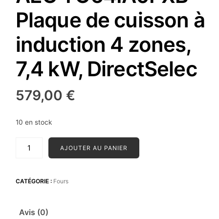
Plaque de cuisson à
induction 4 zones,
7,4 kW, DirectSelec
579,00
€
10 en stock
quantité
AJOUTER AU PANIER
de
AEG
TO64IA0FXB
CATÉGORIE :
Fours
Plaque
de
Avis (0)
cuisson