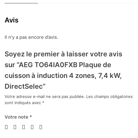
à
induction
4
Avis
zones,
7,4
Il n’y a pas encore d’avis.
kW,
DirectSelec
Soyez le premier à laisser votre avis
sur “AEG TO64IA0FXB Plaque de
cuisson à induction 4 zones, 7,4 kW,
DirectSelec”
Votre adresse e-mail ne sera pas publiée.
Les champs obligatoires
sont indiqués avec
*
Votre note
*