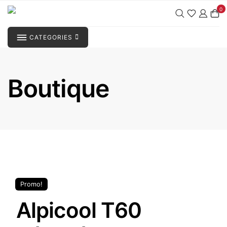
Aller
0
au
contenu
CATEGORIES
Boutique
Promo!
Alpicool T60