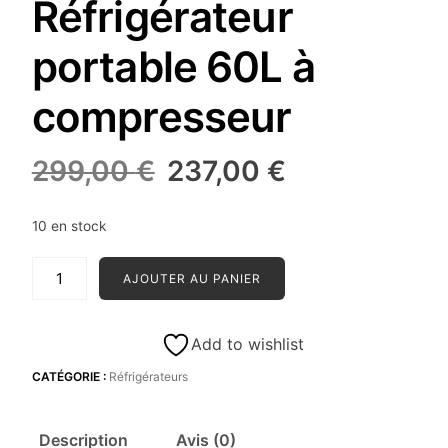
Réfrigérateur
portable 60L à
compresseur
Le
Le
299,00
€
237,00
€
prix
prix
initial
actuel
10 en stock
était :
est :
quantité
299,00 €.
237,00 €.
AJOUTER AU PANIER
de
Alpicool
T60
Add to wishlist
Réfrigérateur
CATÉGORIE :
Réfrigérateurs
portable
60L
à
Description
Avis (0)