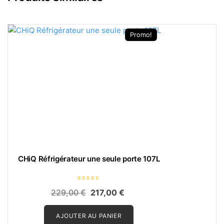
Promo!
CHiQ Réfrigérateur une seule porte 107L
N
Le
Le
229,00
€
217,00
€
o
t
prix
prix
e
0
AJOUTER AU PANIER
initial
actuel
s
u