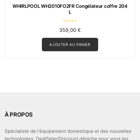
WHIRLPOOL WH2010FO2FR Congélateur coffre 204
L
N
359,00
€
o
t
e
0
AJOUTER AU PANIER
s
u
r
5
À PROPOS
Spécialiste de l'équipement domestique et des nouvelles
technologies, DealSelecDiscount déniche pour vous les