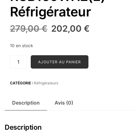
Réfrigérateur
Le
Le
279,00
€
202,00
€
prix
prix
initial
actuel
10 en stock
était :
est :
quantité
279,00 €.
202,00 €.
AJOUTER AU PANIER
de
COMFEE
RCB169WH2(E)
CATÉGORIE :
Réfrigérateurs
Réfrigérateur
Description
Avis (0)
Description