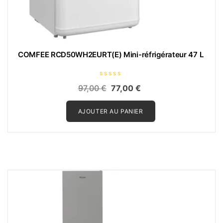
COMFEE RCD50WH2EURT(E) Mini-réfrigérateur 47 L
N
Le
Le
97,00
€
77,00
€
o
t
prix
prix
e
0
AJOUTER AU PANIER
initial
actuel
s
u
était :
est :
r
5
97,00 €.
77,00 €.