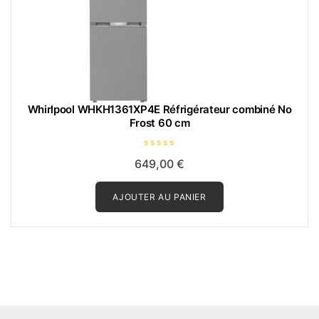
Whirlpool WHKH1361XP4E Réfrigérateur combiné No
Frost 60 cm
N
649,00
€
o
t
e
0
AJOUTER AU PANIER
s
u
r
5