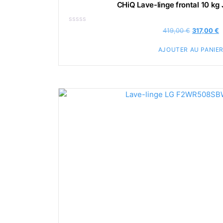
CHiQ Lave-linge frontal 10 
Note
Le
L
419,00
€
317,00
€
0
prix
p
sur
5
AJOUTER AU PANIE
initial
a
était :
e
419,00 €.
3