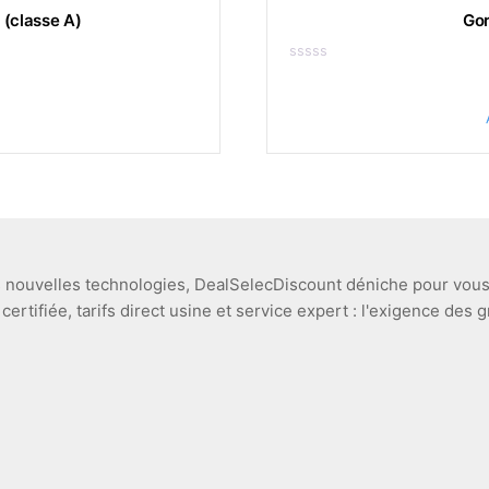
(classe A)
Go
Note
0
sur
5
R
 nouvelles technologies, DealSelecDiscount déniche pour vous 
é certifiée, tarifs direct usine et service expert : l'exigence des