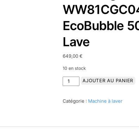
WW81CGC04
EcoBubble 5
Lave
649,00
€
10 en stock
quantité
AJOUTER AU PANIER
de
Samsung
Catégorie :
Machine à laver
WW81CGC04ATEEN
(A)
EcoBubble
5000
Series