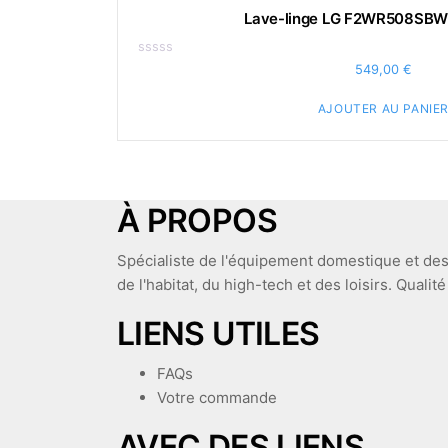
Lave-linge LG F2WR508SBW 
Note
549,00
€
0
sur
5
AJOUTER AU PANIE
À PROPOS
Spécialiste de l'équipement domestique et des
de l'habitat, du high-tech et des loisirs. Qualit
LIENS UTILES
FAQs
Votre commande
AVEC DES LIENS