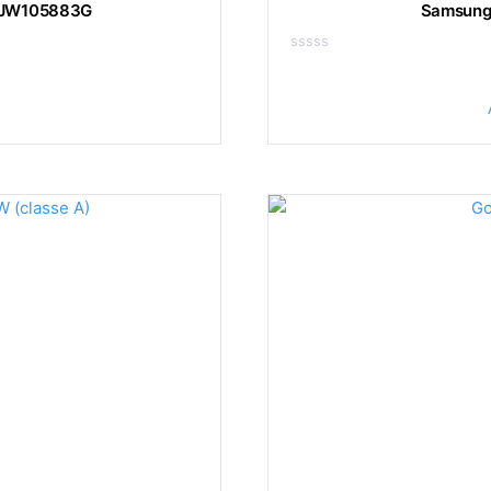
kg JW105883G
Samsung
Note
e
0
rix
sur
5
R
ctuel
st :
17,00 €.