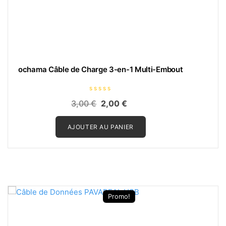
ochama Câble de Charge 3-en-1 Multi-Embout
N
Le
Le
3,00
€
2,00
€
o
t
prix
prix
e
0
AJOUTER AU PANIER
initial
actuel
s
u
était :
est :
r
5
3,00 €.
2,00 €.
Promo!