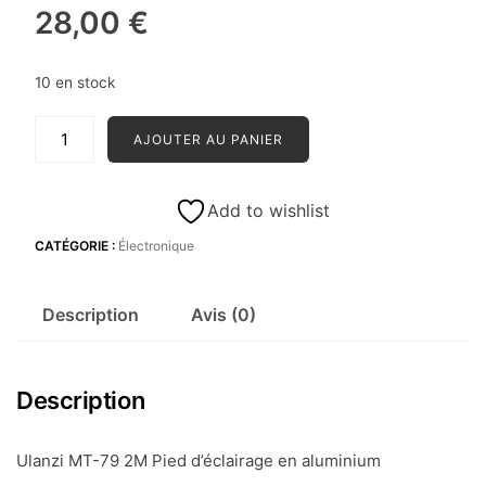
28,00
€
10 en stock
quantité
AJOUTER AU PANIER
de
Ulanzi
MT
Add to wishlist
CATÉGORIE :
Électronique
Description
Avis (0)
Description
Ulanzi MT-79 2M Pied d’éclairage en aluminium