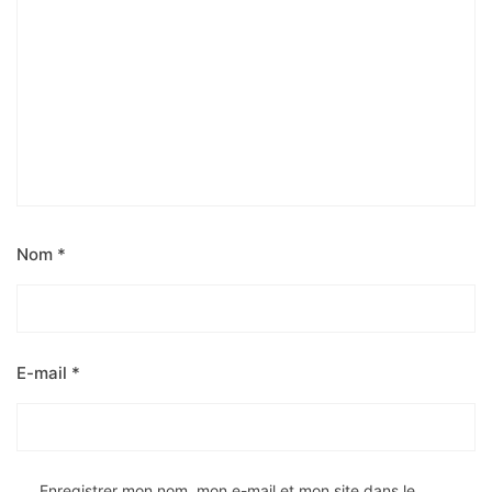
Nom
*
E-mail
*
Enregistrer mon nom, mon e-mail et mon site dans le