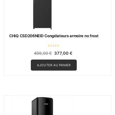
CHiQ CSD206NEID Congélateurs armoire no frost
N
Le
Le
499,00
€
377,00
€
o
t
prix
prix
e
0
AJOUTER AU PANIER
initial
actuel
s
u
était :
est :
r
5
499,00 €.
377,00 €.