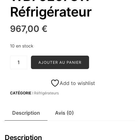
Réfrigérateur
967,00
€
10 en stock
quantité
AJOUTER AU PANIER
de
WHIRLPOOL
WB70E973W
Add to wishlist
Réfrigérateur
CATÉGORIE :
Réfrigérateurs
Description
Avis (0)
Description