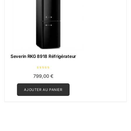
Severin RKG 8918 Réfrigérateur
N
799,00
€
o
t
e
0
AJOUTER AU PANIER
s
u
r
5