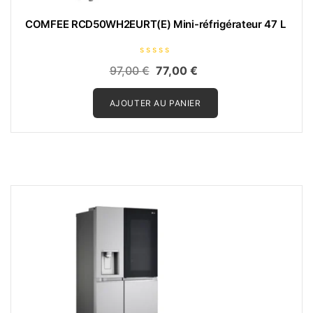
COMFEE RCD50WH2EURT(E) Mini-réfrigérateur 47 L
N
Le
Le
97,00
€
77,00
€
o
t
prix
prix
e
0
AJOUTER AU PANIER
initial
actuel
s
u
était :
est :
r
5
97,00 €.
77,00 €.